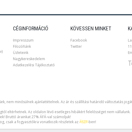
CÉGINFORMÁCIÓ
KÖVESSEN MINKET
K
Impresszum
Facebook
La
Filozófiánk
Twitter
11
v)
Üzleteink
Em
Nagykereskedelem
T
Adatkezelési Tájékoztató
ek, nem minősülnek ajánlattételnek. Az ár és szállítási határidő változtatás jogá
gtól eltérhetnek. Az oldalon lévő esetleges hibákért felelősséget nem vállalunk.
ek! Bruttó árainkat 27% ÁFÁ-val számoljuk!
i jog, csak a fogyasztókra vonatkozik részletek az
ÁSZF
-ben!