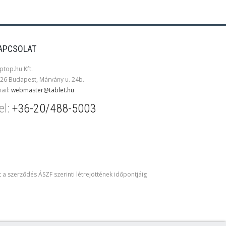
APCSOLAT
ptop.hu Kft.
26 Budapest, Márvány u. 24b.
ail:
webmaster@tablet.hu
el:
+36-20/488-5003
t a szerződés ÁSZF szerinti létrejöttének időpontjáig