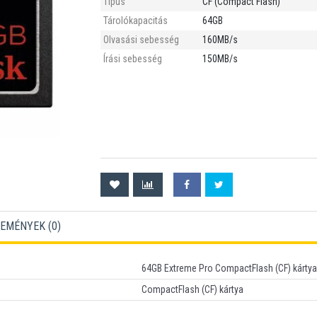
Típus
CF (Compact Flash)
Tárolókapacitás
64GB
Olvasási sebesség
160MB/s
Írási sebesség
150MB/s
EMÉNYEK (
0
)
64GB Extreme Pro CompactFlash (CF) kártya
CompactFlash (CF) kártya