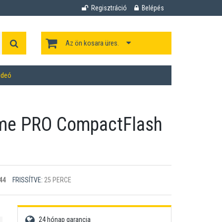
Regisztráció
Belépés
Az ön kosara üres.
ideó
eme PRO CompactFlash
44
FRISSÍTVE:
25 PERCE
24 hónap garancia