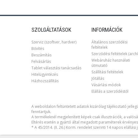
SZOLGÁLTATÁSOK
INFORMÁCIÓK
Szerviz (szoftver, hardver)
Általános szerződési
feltételek
Bővítés
Szerződési feltételek (archí
Beszámítás
Webáruház használati
Felvásárlás
útmutató
Tablet választási tanácsadás
Szállítási feltételek
Hitelügyintézés
Jótállás
Házhozszállítás
Vásárlási módok
Elállás a szerződéstől
A weboldalon feltüntetett adatok kizárólag tájékoztató jellegű
fenntartjuk.
A termékeknél megjelenített képek csak illusztrációk, a valósá
Eltérés esetén a gyártó által megadott paraméterek érvényes
* A 45/2014. (II. 26.) Korm. rendelet szerinti 14 napos elállás