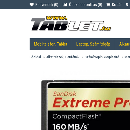
Kedvencek (
0
)
Összehasonlítás (
0
)
Kosár
Mobiltelefon, Tablet
Laptop, Számítógép
Alkatr
Főoldal
Alkatrészek, Perifériák
Számítógép kiegészítő
Mem