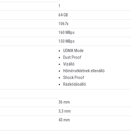
1
64 GB
1067x
160 MBps
150 MBps
UDMA Mode
Dust Proof
Vízálló
Hőmérsékletnek ellenálló
Shock Proof
Rázkódásálló
36 mm
3,3 mm
43 mm