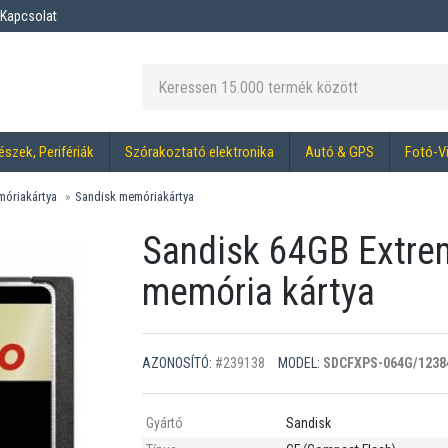
Kapcsolat
észek, Perifériák
Szórakoztató elektronika
Autó & GPS
Fotó-V
óriakártya
Sandisk memóriakártya
Sandisk 64GB Extr
memória kártya
AZONOSÍTÓ:
#239138
MODEL:
SDCFXPS-064G/1238
Gyártó
Sandisk