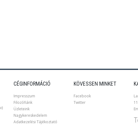
CÉGINFORMÁCIÓ
KÖVESSEN MINKET
K
Impresszum
Facebook
La
Filozófiánk
Twitter
11
v)
Üzleteink
Em
Nagykereskedelem
T
Adatkezelési Tájékoztató