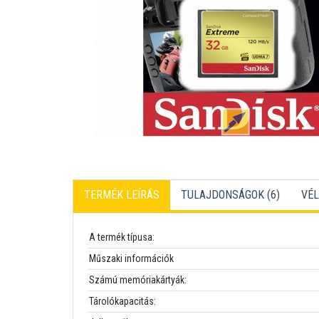
TERMÉK LEÍRÁS
TULAJDONSÁGOK (6)
VÉL
A termék típusa:
Műszaki információk
Számú memóriakártyák:
Tárolókapacitás: