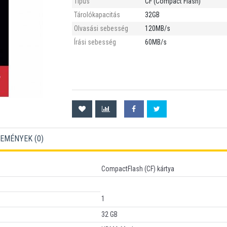
Típus
CF (Compact Flash)
Tárolókapacitás
32GB
Olvasási sebesség
120MB/s
Írási sebesség
60MB/s
EMÉNYEK (
0
)
CompactFlash (CF) kártya
1
32 GB