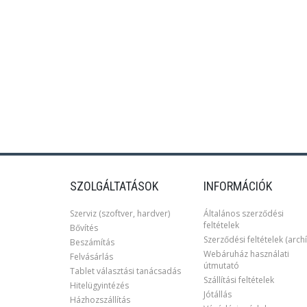
SZOLGÁLTATÁSOK
INFORMÁCIÓK
Szerviz (szoftver, hardver)
Általános szerződési
feltételek
Bővítés
Szerződési feltételek (archí
Beszámítás
Webáruház használati
Felvásárlás
útmutató
Tablet választási tanácsadás
Szállítási feltételek
Hitelügyintézés
Jótállás
Házhozszállítás