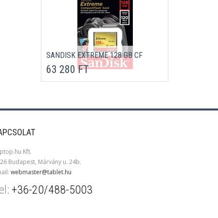
SANDISK EXTREME 128 GB CF
63 280 FT
APCSOLAT
ptop.hu Kft.
26 Budapest, Márvány u. 24b.
ail:
webmaster@tablet.hu
el:
+36-20/488-5003