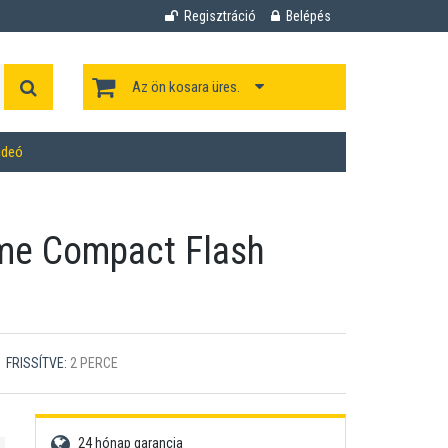
Regisztráció
Belépés
Az ön kosara üres.
ideó
me Compact Flash
FRISSÍTVE:
2 PERCE
24 hónap garancia