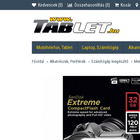
Kedvencek (
0
)
Összehasonlítás (
0
)
Kosár
Mobiltelefon, Tablet
Laptop, Számítógép
Alkatr
Főoldal
Alkatrészek, Perifériák
Számítógép kiegészítő
Mem