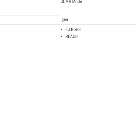
UDMA Mode
Igen
EU RoHS
REACH