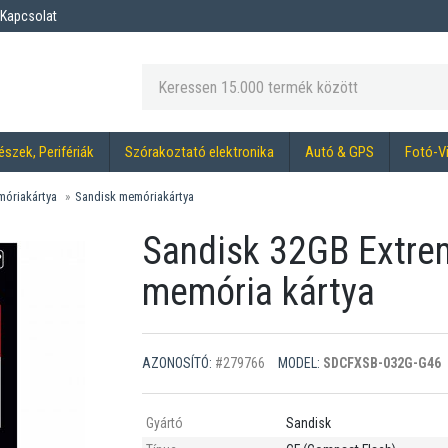
Kapcsolat
észek, Perifériák
Szórakoztató elektronika
Autó & GPS
Fotó-V
óriakártya
Sandisk memóriakártya
Sandisk 32GB Extre
memória kártya
AZONOSÍTÓ:
#279766
MODEL:
SDCFXSB-032G-G46
Gyártó
Sandisk