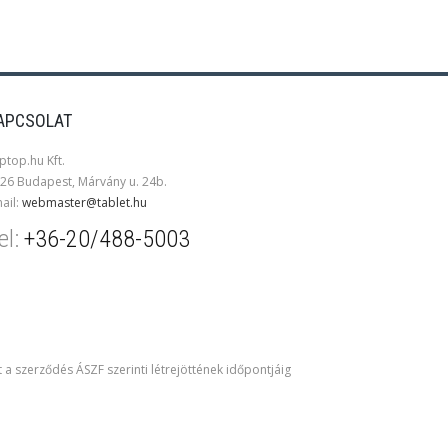
APCSOLAT
ptop.hu Kft.
26 Budapest, Márvány u. 24b.
ail:
webmaster@tablet.hu
el:
+36-20/488-5003
t a szerződés ÁSZF szerinti létrejöttének időpontjáig