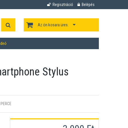
Regisztráció
Belépés
Az ön kosara üres.
ideó
artphone Stylus
 PERCE