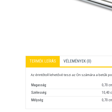
TERMÉK LEÍRÁS
VÉLEMÉNYEK (
0
)
Az érintőtoll lehetővé teszi az Ön számára a betűk po
Magasság:
0,70 c
Szélesség:
10,40 
Mélység:
0,70 c