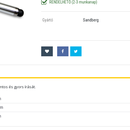
RENDELHETŐ (2-3 munkanap)
Gyártó
Sandberg
ntos és gyors írását.
m
cm
m