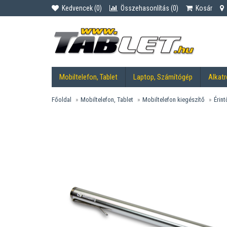
Kedvencek (
0
)
Összehasonlítás (
0
)
Kosár
Mobiltelefon, Tablet
Laptop, Számítógép
Alkatr
Főoldal
Mobiltelefon, Tablet
Mobiltelefon kiegészítő
Érint