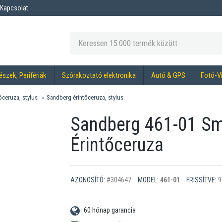
Kapcsolat
észek, Perifériák
Szórakoztató elektronika
Autó & GPS
Fotó-V
őceruza, stylus
Sandberg érintőceruza, stylus
Sandberg 461-01 Sm
Érintőceruza
AZONOSÍTÓ:
#304647
MODEL:
461-01
FRISSÍTVE:
9
60 hónap garancia