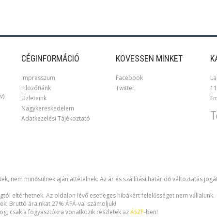
CÉGINFORMÁCIÓ
KÖVESSEN MINKET
K
Impresszum
Facebook
La
Filozófiánk
Twitter
11
v)
Üzleteink
Em
Nagykereskedelem
T
Adatkezelési Tájékoztató
ek, nem minősülnek ajánlattételnek. Az ár és szállítási határidő változtatás jogá
gtól eltérhetnek. Az oldalon lévő esetleges hibákért felelősséget nem vállalunk.
ek! Bruttó árainkat 27% ÁFÁ-val számoljuk!
i jog, csak a fogyasztókra vonatkozik részletek az
ÁSZF
-ben!