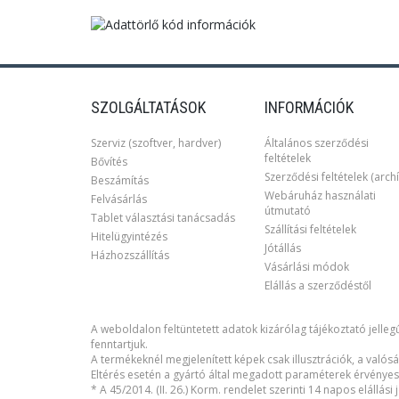
SZOLGÁLTATÁSOK
INFORMÁCIÓK
Szerviz (szoftver, hardver)
Általános szerződési
feltételek
Bővítés
Szerződési feltételek (archí
Beszámítás
Webáruház használati
Felvásárlás
útmutató
Tablet választási tanácsadás
Szállítási feltételek
Hitelügyintézés
Jótállás
Házhozszállítás
Vásárlási módok
Elállás a szerződéstől
A weboldalon feltüntetett adatok kizárólag tájékoztató jellegű
fenntartjuk.
A termékeknél megjelenített képek csak illusztrációk, a valósá
Eltérés esetén a gyártó által megadott paraméterek érvényes
* A 45/2014. (II. 26.) Korm. rendelet szerinti 14 napos elállás