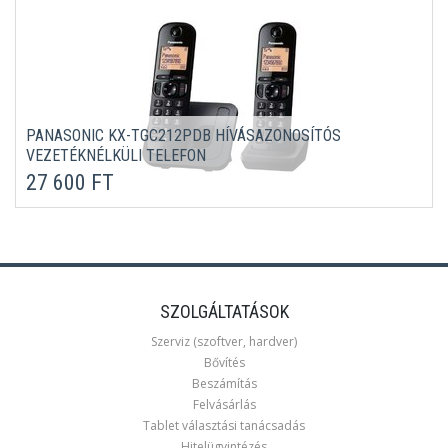
PANASONIC KX-TGC212PDB HÍVÁSAZONOSÍTÓS
VEZETÉKNÉLKÜLI TELEFON
27 600 FT
SZOLGÁLTATÁSOK
Szerviz (szoftver, hardver)
Bővítés
Beszámítás
Felvásárlás
Tablet választási tanácsadás
Hitelügyintézés