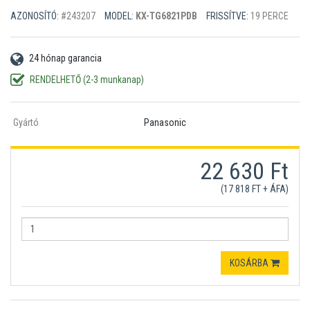
AZONOSÍTÓ:
#243207
MODEL:
KX-TG6821PDB
FRISSÍTVE:
19 PERCE
24 hónap garancia
RENDELHETŐ (2-3 munkanap)
Gyártó
Panasonic
22 630 Ft
(17 818 FT + ÁFA)
KOSÁRBA