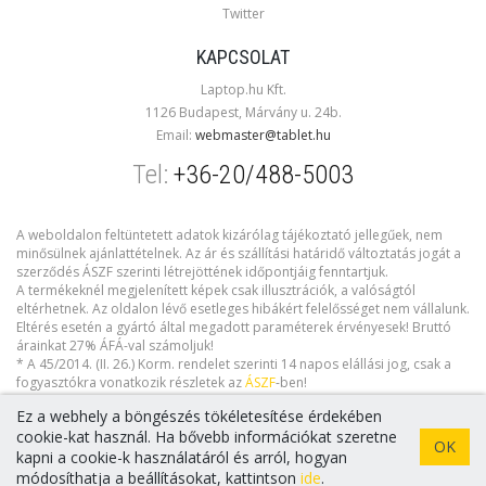
Twitter
KAPCSOLAT
Laptop.hu Kft.
1126 Budapest, Márvány u. 24b.
Email:
webmaster@tablet.hu
Tel:
+36-20/488-5003
A weboldalon feltüntetett adatok kizárólag tájékoztató jellegűek, nem
minősülnek ajánlattételnek. Az ár és szállítási határidő változtatás jogát a
szerződés ÁSZF szerinti létrejöttének időpontjáig fenntartjuk.
A termékeknél megjelenített képek csak illusztrációk, a valóságtól
eltérhetnek. Az oldalon lévő esetleges hibákért felelősséget nem vállalunk.
Eltérés esetén a gyártó által megadott paraméterek érvényesek! Bruttó
árainkat 27% ÁFÁ-val számoljuk!
* A 45/2014. (II. 26.) Korm. rendelet szerinti 14 napos elállási jog, csak a
fogyasztókra vonatkozik részletek az
ÁSZF
-ben!
Ez a webhely a böngészés tökéletesítése érdekében
cookie-kat használ. Ha bővebb információkat szeretne
OK
kapni a cookie-k használatáról és arról, hogyan
Copyright © 2026 tablet.hu. Minden jog fenntartva!
módosíthatja a beállításokat, kattintson
ide
.