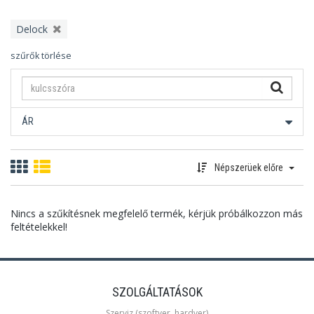
Delock
szűrők törlése
ÁR
Népszerüek előre
Nincs a szűkítésnek megfelelő termék, kérjük próbálkozzon más
feltételekkel!
SZOLGÁLTATÁSOK
Szerviz (szoftver, hardver)