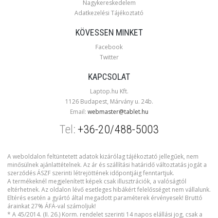
Nagykereskedelem
Adatkezelési Tájékoztató
KÖVESSEN MINKET
Facebook
Twitter
KAPCSOLAT
Laptop.hu Kft.
1126 Budapest, Márvány u. 24b.
Email:
webmaster@tablet.hu
Tel:
+36-20/488-5003
A weboldalon feltüntetett adatok kizárólag tájékoztató jellegűek, nem
minősülnek ajánlattételnek. Az ár és szállítási határidő változtatás jogát a
szerződés ÁSZF szerinti létrejöttének időpontjáig fenntartjuk.
A termékeknél megjelenített képek csak illusztrációk, a valóságtól
eltérhetnek. Az oldalon lévő esetleges hibákért felelősséget nem vállalunk.
Eltérés esetén a gyártó által megadott paraméterek érvényesek! Bruttó
árainkat 27% ÁFÁ-val számoljuk!
* A 45/2014. (II. 26.) Korm. rendelet szerinti 14 napos elállási jog, csak a