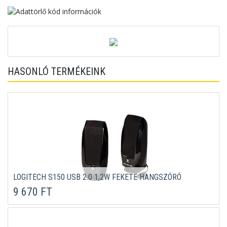
HASONLÓ TERMÉKEINK
LOGITECH S150 USB 2.0 1,2W FEKETE HANGSZÓRÓ
9 670 FT