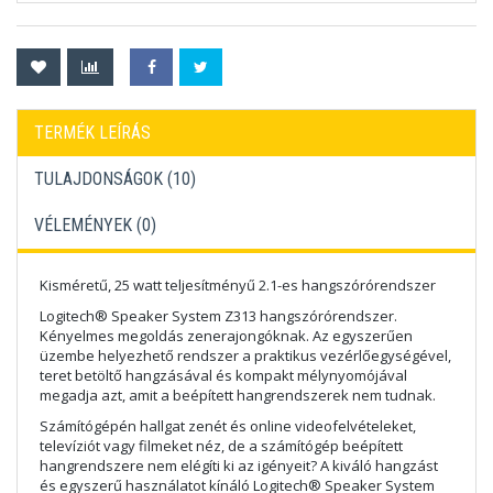
TERMÉK LEÍRÁS
TULAJDONSÁGOK (10)
VÉLEMÉNYEK (
0
)
Kisméretű, 25 watt teljesítményű 2.1-es hangszórórendszer
Logitech® Speaker System Z313 hangszórórendszer.
Kényelmes megoldás zenerajongóknak. Az egyszerűen
üzembe helyezhető rendszer a praktikus vezérlőegységével,
teret betöltő hangzásával és kompakt mélynyomójával
megadja azt, amit a beépített hangrendszerek nem tudnak.
Számítógépén hallgat zenét és online videofelvételeket,
televíziót vagy filmeket néz, de a számítógép beépített
hangrendszere nem elégíti ki az igényeit? A kiváló hangzást
és egyszerű használatot kínáló Logitech® Speaker System