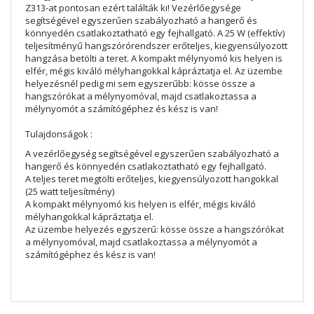
Z313-at pontosan ezért találták ki! Vezérlőegysége
segítségével egyszerűen szabályozható a hangerő és
könnyedén csatlakoztatható egy fejhallgató. A 25 W (effektív)
teljesítményű hangszórórendszer erőteljes, kiegyensúlyozott
hangzása betölti a teret. A kompakt mélynyomó kis helyen is
elfér, mégis kiváló mélyhangokkal kápráztatja el. Az üzembe
helyezésnél pedig mi sem egyszerűbb: kösse össze a
hangszórókat a mélynyomóval, majd csatlakoztassa a
mélynyomót a számítógéphez és kész is van!
Tulajdonságok :
A vezérlőegység segítségével egyszerűen szabályozható a
hangerő és könnyedén csatlakoztatható egy fejhallgató.
A teljes teret megtölti erőteljes, kiegyensúlyozott hangokkal
(25 watt teljesítmény)
A kompakt mélynyomó kis helyen is elfér, mégis kiváló
mélyhangokkal kápráztatja el.
Az üzembe helyezés egyszerű: kösse össze a hangszórókat
a mélynyomóval, majd csatlakoztassa a mélynyomót a
számítógéphez és kész is van!