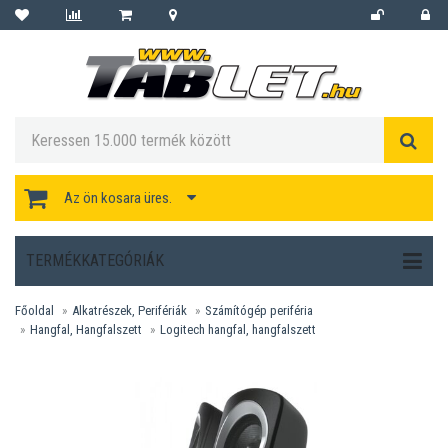
Az ön kosara üres.
TERMÉKKATEGÓRIÁK
Főoldal
Alkatrészek, Perifériák
Számítógép periféria
Hangfal, Hangfalszett
Logitech hangfal, hangfalszett