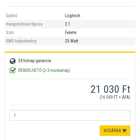
Gyártó
Logitech
Hangrendszer típusa
2.1
Szín
Fekete
RMS teljesítmény
25 Watt
24 hónap garancia
RENDELHETŐ (2-3 munkanap)
21 030 Ft
(16 559 FT + ÁFA)
KOSÁRBA