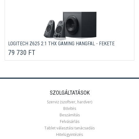
LOGITECH Z625 2.1 THX GAMING HANGFAL - FEKETE
79 730 FT
SZOLGÁLTATÁSOK
Szerviz (szoftver, hardver)
Bővítés
Beszámítás
Felvásárlás
Tablet választási tanácsadás
Hitelügyintézés