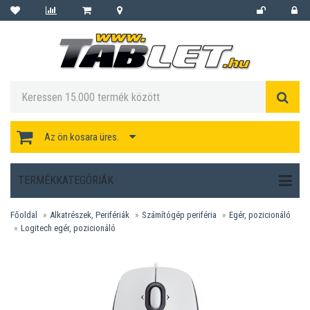
Az ön kosara üres.
TERMÉKKATEGÓRIÁK
Főoldal
Alkatrészek, Perifériák
Számítógép periféria
Egér, pozicionáló
Logitech egér, pozicionáló