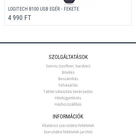
LOGITECH B100 USB EGÉR - FEKETE
4 990 FT
SZOLGÁLTATÁSOK
Szerviz (szoftver, hardver)
Bővítés
Beszámítás
Felvásárlás
Tablet választási tanácsadás
Hitelügyintézés
Házhozszállítás
INFORMÁCIÓK
Általános szerződési feltételek
Szerződési feltételek (archív)