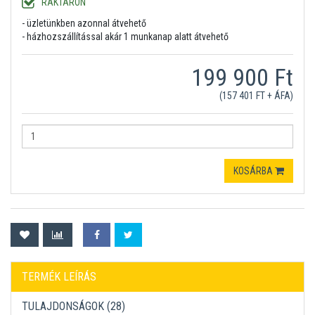
RAKTÁRON
- üzletünkben azonnal átvehető
- házhozszállítással akár 1 munkanap alatt átvehető
199 900 Ft
(157 401 FT + ÁFA)
KOSÁRBA
TERMÉK LEÍRÁS
TULAJDONSÁGOK (28)