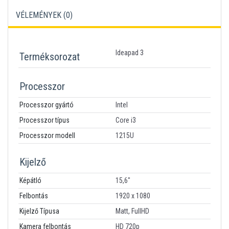
VÉLEMÉNYEK (
0
)
Ideapad 3
Terméksorozat
Processzor
Processzor gyártó
Intel
Processzor típus
Core i3
Processzor modell
1215U
Kijelző
Képátló
15,6"
Felbontás
1920 x 1080
Kijelző Típusa
Matt, FullHD
Kamera felbontás
HD 720p