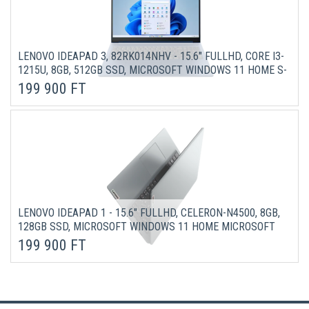
LENOVO IDEAPAD 3, 82RK014NHV - 15.6" FULLHD, CORE I3-
1215U, 8GB, 512GB SSD, MICROSOFT WINDOWS 11 HOME S-
KÉK LAPTOP 3 ÉV GARANCIÁVAL
199 900 FT
LENOVO IDEAPAD 1 - 15.6" FULLHD, CELERON-N4500, 8GB,
128GB SSD, MICROSOFT WINDOWS 11 HOME MICROSOFT
WINDOWS 11 ÉS OFFICE 365 ELŐFIZETÉS - FELHŐ SZÜRKE
199 900 FT
LAPTOP (VERZIÓ)