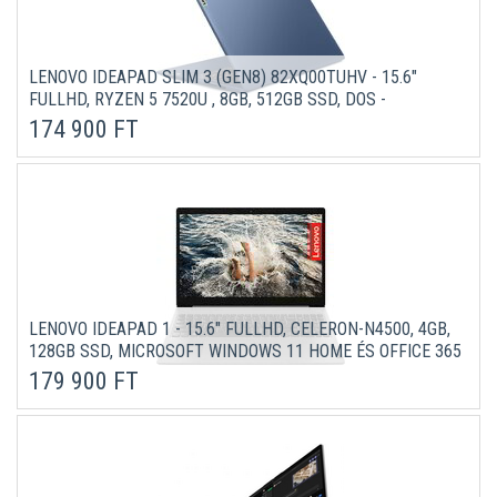
LENOVO IDEAPAD SLIM 3 (GEN8) 82XQ00TUHV - 15.6"
FULLHD, RYZEN 5 7520U , 8GB, 512GB SSD, DOS -
ÖRVÉNYKÉK LAPTOP 3 ÉV GARANCIÁVAL
174 900 FT
LENOVO IDEAPAD 1 - 15.6" FULLHD, CELERON-N4500, 4GB,
128GB SSD, MICROSOFT WINDOWS 11 HOME ÉS OFFICE 365
ELŐFIZETÉS - FELHŐ SZÜRKE LAPTOP (VERZIÓ)
179 900 FT