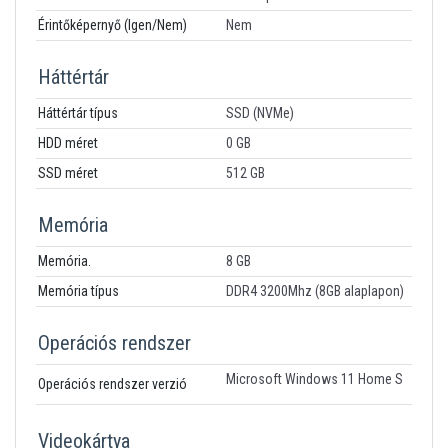
Érintőképernyő (Igen/Nem)
Nem
Háttértár
Háttértár típus
SSD (NVMe)
HDD méret
0 GB
SSD méret
512 GB
Memória
Memória.
8 GB
Memória típus
DDR4 3200Mhz (8GB alaplapon)
Operációs rendszer
Microsoft Windows 11 Home S
Operációs rendszer verzió
Videokártya