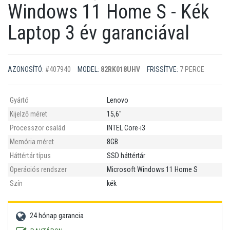
Windows 11 Home S - Kék
Laptop 3 év garanciával
AZONOSÍTÓ:
#407940
MODEL:
82RK018UHV
FRISSÍTVE:
7 PERCE
Gyártó
Lenovo
Kijelző méret
15,6"
Processzor család
INTEL Core-i3
Memória méret
8GB
Háttértár típus
SSD háttértár
Operációs rendszer
Microsoft Windows 11 Home S
Szín
kék
24 hónap garancia