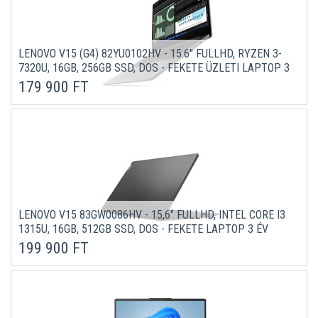
LENOVO V15 (G4) 82YU0102HV - 15.6" FULLHD, RYZEN 3-
7320U, 16GB, 256GB SSD, DOS - FEKETE ÜZLETI LAPTOP 3
ÉV GARANCIÁVAL
179 900 FT
LENOVO V15 83GW0086HV - 15,6" FULLHD, INTEL CORE I3
1315U, 16GB, 512GB SSD, DOS - FEKETE LAPTOP 3 ÉV
GARANCIÁVAL
199 900 FT