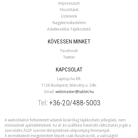
Impresszum
Filozófiánk
Üzleteink
Nagykereskedelem
Adatkezelési Tájékoztató
KÖVESSEN MINKET
Facebook
Twitter
KAPCSOLAT
Laptop.hu Kft.
1126 Budapest, Márvány u. 24b.
Email:
webmaster@tablet.hu
Tel:
+36-20/488-5003
A weboldalon feltüntetett adatok kizárólag tájékoztató jellegűek, nem
minősülnek ajánlattételnek. Az ár és szállítási határidő változtatás jogát a
szerződés ÁSZF szerinti létrejöttének időpontjáig fenntartjuk.
A termékeknél megjelenített képek csak illusztrációk, a valóságtól