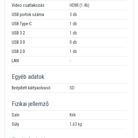
Video csatlakozás
HDMI (1.4b)
USB portok száma
3 db
USB Type-C
1 db
USB 3.2
1 db
USB 3.0
0 db
USB 2.0
1 db
LAN
-
Egyéb adatok
Beépített kártyaolvasó
SD
Fizikai jellemző
Szín
Kék
Súly
1,63 kg