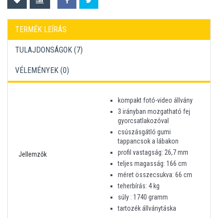
TERMÉK LEÍRÁS
TULAJDONSÁGOK (7)
VÉLEMÉNYEK (
0
)
kompakt fotó-video állvány
3 irányban mozgatható fej
gyorcsatlakozóval
csúszásgátló gumi
tappancsok a lábakon
profil vastagság: 26,7 mm
Jellemzők
teljes magasság: 166 cm
méret összecsukva: 66 cm
teherbírás: 4 kg
súly : 1740 gramm
tartozék állványtáska