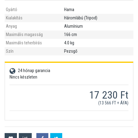
Gyártó
Hama
Kialakítás
Háromlábú (Tripod)
Anyag
Alumínium
Maximális magasság
166 cm
Maximális teherbírás
4.0 kg
Szín
Pezsgő
24 hónap garancia
Nincs készleten
17 230 Ft
(13 566 FT + ÁFA)