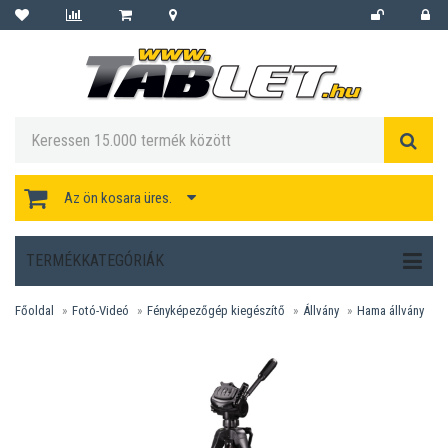
Az ön kosara üres.
TERMÉKKATEGÓRIÁK
Főoldal
Fotó-Videó
Fényképezőgép kiegészítő
Állvány
Hama állvány