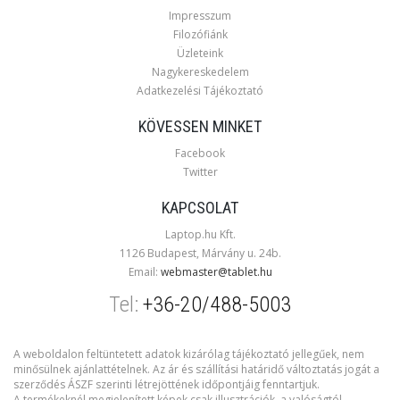
Impresszum
Filozófiánk
Üzleteink
Nagykereskedelem
Adatkezelési Tájékoztató
KÖVESSEN MINKET
Facebook
Twitter
KAPCSOLAT
Laptop.hu Kft.
1126 Budapest, Márvány u. 24b.
Email:
webmaster@tablet.hu
Tel:
+36-20/488-5003
A weboldalon feltüntetett adatok kizárólag tájékoztató jellegűek, nem
minősülnek ajánlattételnek. Az ár és szállítási határidő változtatás jogát a
szerződés ÁSZF szerinti létrejöttének időpontjáig fenntartjuk.
A termékeknél megjelenített képek csak illusztrációk, a valóságtól