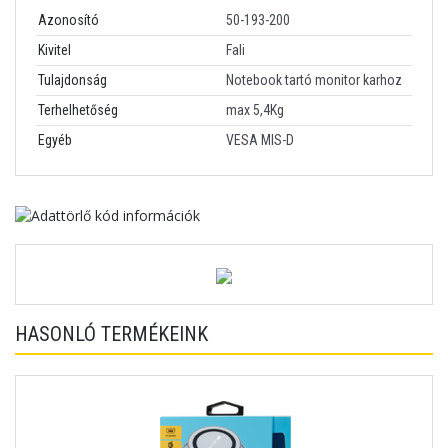
Azonosító
50-193-200
Kivitel
Fali
Tulajdonság
Notebook tartó monitor karhoz
Terhelhetőség
max 5,4Kg
Egyéb
VESA MIS-D
HASONLÓ TERMÉKEINK