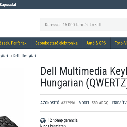
Kapcsolat
észek, Perifériák
Szórakoztató elektronika
Autó & GPS
Fotó-V
tyűzet
Dell billentyűzet
Dell Multimedia Key
Hungarian (QWERTZ)
AZONOSÍTÓ:
#372996
MODEL:
580-ADGQ
FRISSÍTV
12 hónap garancia
Nincs készleten