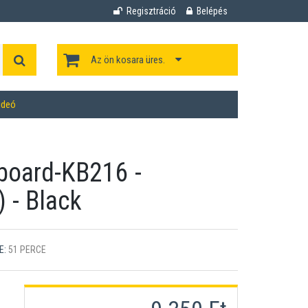
Regisztráció
Belépés
Az ön kosara üres.
ideó
board-KB216 -
 - Black
E:
51 PERCE