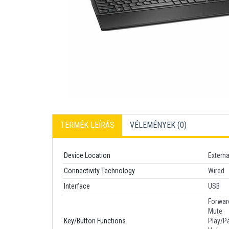
TERMÉK LEÍRÁS
VÉLEMÉNYEK (
0
)
Device Location
Externa
Connectivity Technology
Wired
Interface
USB
Forwar
Mute
Key/Button Functions
Play/P