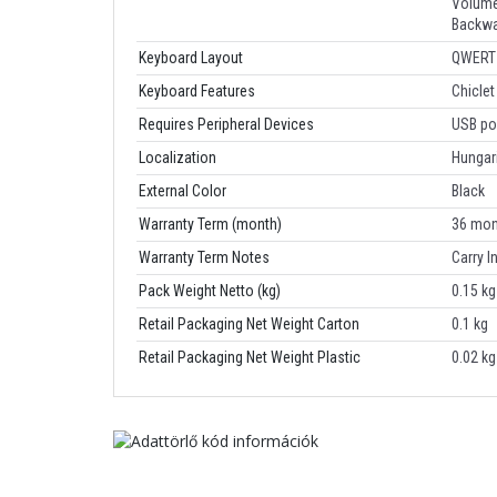
Volum
Backw
Keyboard Layout
QWERT
Keyboard Features
Chicle
Requires Peripheral Devices
USB po
Localization
Hungar
External Color
Black
Warranty Term (month)
36 mon
Warranty Term Notes
Carry I
Pack Weight Netto (kg)
0.15 kg
Retail Packaging Net Weight Carton
0.1 kg
Retail Packaging Net Weight Plastic
0.02 kg