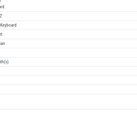
e
ard
Z
t Keyboard
rt
ian
th(s)
n