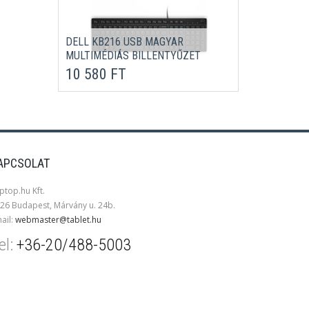
DELL KB216 USB MAGYAR
MULTIMÉDIÁS BILLENTYŰZET
FEKETE
10 580 FT
APCSOLAT
ptop.hu Kft.
26 Budapest, Márvány u. 24b.
ail:
webmaster@tablet.hu
el:
+36-20/488-5003