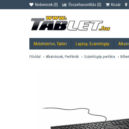
Kedvencek (
0
)
Összehasonlítás (
0
)
Kosár
Mobiltelefon, Tablet
Laptop, Számítógép
Alkatr
Főoldal
Alkatrészek, Perifériák
Számítógép periféria
Billen