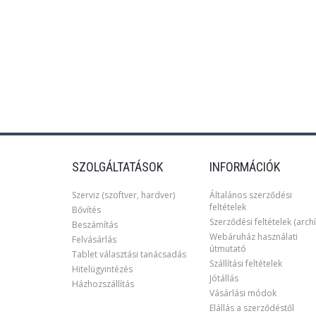
SZOLGÁLTATÁSOK
INFORMÁCIÓK
Szerviz (szoftver, hardver)
Általános szerződési
feltételek
Bővítés
Szerződési feltételek (archí
Beszámítás
Webáruház használati
Felvásárlás
útmutató
Tablet választási tanácsadás
Szállítási feltételek
Hitelügyintézés
Jótállás
Házhozszállítás
Vásárlási módok
Elállás a szerződéstől