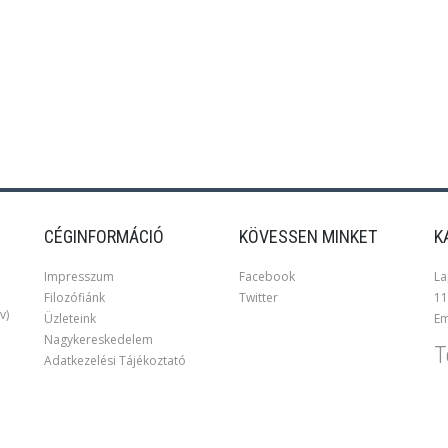
CÉGINFORMÁCIÓ
KÖVESSEN MINKET
K
Impresszum
Facebook
La
Filozófiánk
Twitter
11
v)
Üzleteink
Em
Nagykereskedelem
T
Adatkezelési Tájékoztató