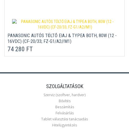
PANASONIC AUTÓS TÖLTŐ EIAJ & TYPEA BOTH, 80W (12 -
16VDC) (CF-20/33; FZ-G1/A2//M1)
74 280 FT
SZOLGÁLTATÁSOK
Szerviz (szoftver, hardver)
Bővítés
Beszámítás
Felvásárlás
Tablet választási tanácsadás
Hitelügyintézés