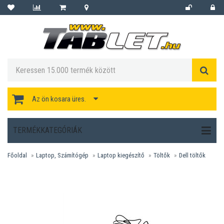
Az ön kosara üres.
TERMÉKKATEGÓRIÁK
Főoldal
Laptop, Számítógép
Laptop kiegészítő
Töltők
Dell töltők