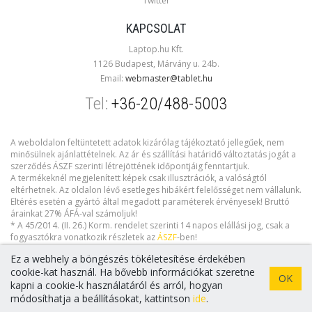
Twitter
KAPCSOLAT
Laptop.hu Kft.
1126 Budapest, Márvány u. 24b.
Email:
webmaster@tablet.hu
Tel:
+36-20/488-5003
A weboldalon feltüntetett adatok kizárólag tájékoztató jellegűek, nem
minősülnek ajánlattételnek. Az ár és szállítási határidő változtatás jogát a
szerződés ÁSZF szerinti létrejöttének időpontjáig fenntartjuk.
A termékeknél megjelenített képek csak illusztrációk, a valóságtól
eltérhetnek. Az oldalon lévő esetleges hibákért felelősséget nem vállalunk.
Eltérés esetén a gyártó által megadott paraméterek érvényesek! Bruttó
árainkat 27% ÁFÁ-val számoljuk!
* A 45/2014. (II. 26.) Korm. rendelet szerinti 14 napos elállási jog, csak a
fogyasztókra vonatkozik részletek az
ÁSZF
-ben!
Ez a webhely a böngészés tökéletesítése érdekében
cookie-kat használ. Ha bővebb információkat szeretne
OK
kapni a cookie-k használatáról és arról, hogyan
Copyright © 2026 tablet.hu. Minden jog fenntartva!
módosíthatja a beállításokat, kattintson
ide
.