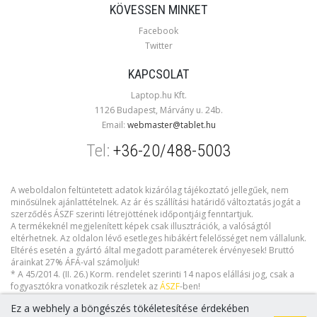
KÖVESSEN MINKET
Facebook
Twitter
KAPCSOLAT
Laptop.hu Kft.
1126 Budapest, Márvány u. 24b.
Email:
webmaster@tablet.hu
Tel:
+36-20/488-5003
A weboldalon feltüntetett adatok kizárólag tájékoztató jellegűek, nem
minősülnek ajánlattételnek. Az ár és szállítási határidő változtatás jogát a
szerződés ÁSZF szerinti létrejöttének időpontjáig fenntartjuk.
A termékeknél megjelenített képek csak illusztrációk, a valóságtól
eltérhetnek. Az oldalon lévő esetleges hibákért felelősséget nem vállalunk.
Eltérés esetén a gyártó által megadott paraméterek érvényesek! Bruttó
árainkat 27% ÁFÁ-val számoljuk!
* A 45/2014. (II. 26.) Korm. rendelet szerinti 14 napos elállási jog, csak a
fogyasztókra vonatkozik részletek az
ÁSZF
-ben!
Ez a webhely a böngészés tökéletesítése érdekében