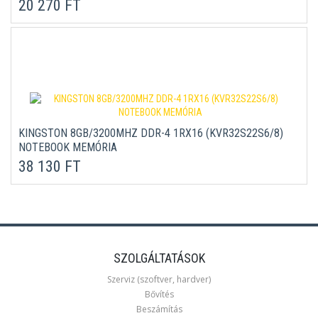
20 270 FT
KINGSTON 8GB/3200MHZ DDR-4 1RX16 (KVR32S22S6/8)
NOTEBOOK MEMÓRIA
38 130 FT
SZOLGÁLTATÁSOK
Szerviz (szoftver, hardver)
Bővítés
Beszámítás