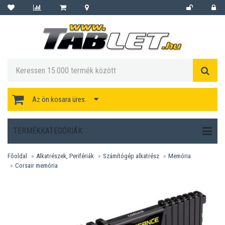
Az ön kosara üres.
TERMÉKKATEGÓRIÁK
Főoldal
Alkatrészek, Perifériák
Számítógép alkatrész
Memória
Corsair memória