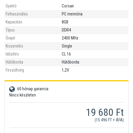
Gyártó
Corsair
Felhasználás
PC memória
Kapacitás
8GB
Típus
DDR4
Órajel
2400 MHz
Kiszerelés
Single
Időzítés
CL 16
Hűtőborda
Hűtőborda
Feszültség
1,2V
60 hónap garancia
Nincs készleten
19 680 Ft
(15 496 FT + ÁFA)