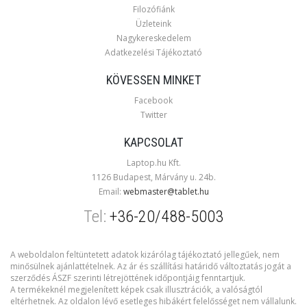
Filozófiánk
Üzleteink
Nagykereskedelem
Adatkezelési Tájékoztató
KÖVESSEN MINKET
Facebook
Twitter
KAPCSOLAT
Laptop.hu Kft.
1126 Budapest, Márvány u. 24b.
Email:
webmaster@tablet.hu
Tel:
+36-20/488-5003
A weboldalon feltüntetett adatok kizárólag tájékoztató jellegűek, nem
minősülnek ajánlattételnek. Az ár és szállítási határidő változtatás jogát a
szerződés ÁSZF szerinti létrejöttének időpontjáig fenntartjuk.
A termékeknél megjelenített képek csak illusztrációk, a valóságtól
eltérhetnek. Az oldalon lévő esetleges hibákért felelősséget nem vállalunk.