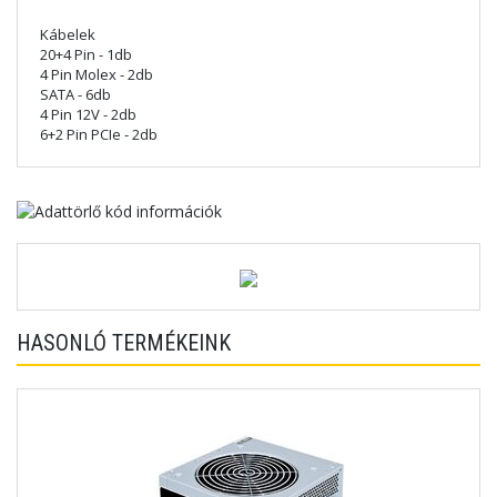
Kábelek
20+4 Pin - 1db
4 Pin Molex - 2db
SATA - 6db
4 Pin 12V - 2db
6+2 Pin PCIe - 2db
HASONLÓ TERMÉKEINK