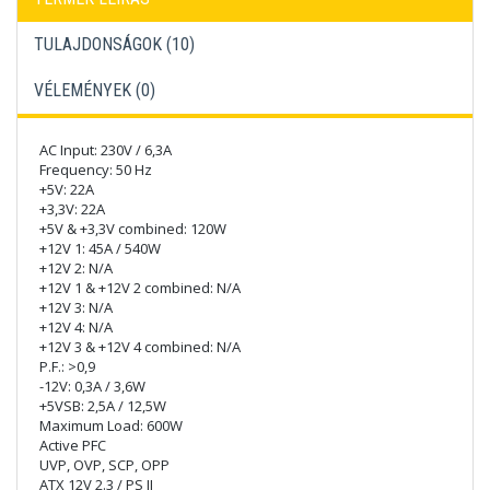
TULAJDONSÁGOK (10)
VÉLEMÉNYEK (
0
)
AC Input: 230V / 6,3A
Frequency: 50 Hz
+5V: 22A
+3,3V: 22A
+5V & +3,3V combined: 120W
+12V 1: 45A / 540W
+12V 2: N/A
+12V 1 & +12V 2 combined: N/A
+12V 3: N/A
+12V 4: N/A
+12V 3 & +12V 4 combined: N/A
P.F.: >0,9
-12V: 0,3A / 3,6W
+5VSB: 2,5A / 12,5W
Maximum Load: 600W
Active PFC
UVP, OVP, SCP, OPP
ATX 12V 2.3 / PS II