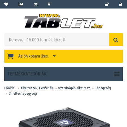
Az ön kosara üres.
TERMÉKKATEGÓRIÁK
Főoldal
Alkatrészek, Perifériák
Számítógép alkatrész
Tápegység
Chieftec tápegység