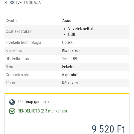
FRISSÍTVE:
16 ÓRÁJA
Gyártó
Asus
Vezeték nélküli
Csatlakoztatás
USB
Érzékelő technológia
Optikai
Kialakítás
Klasszikus
DPI Felbontás
1600 DPI
Szín
Fekete
Gombok száma
6 gombos
Típus
Kétkezes
24 hónap garancia
RENDELHETŐ (2-3 munkanap)
9 520 Ft