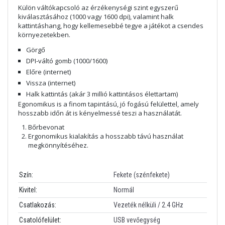
Külön váltókapcsoló az érzékenységi szint egyszerű
kiválasztásához (1000 vagy 1600 dpi), valamint halk
kattintáshang, hogy kellemesebbé tegye a játékot a csendes
környezetekben.
Görgő
DPI-váltó gomb (1000/1600)
Előre (internet)
Vissza (internet)
Halk kattintás (akár 3 millió kattintásos élettartam)
Egonomikus is a finom tapintású, jó fogású felülettel, amely
hosszabb időn át is kényelmessé teszi a használatát.
Bőrbevonat
Ergonomikus kialakítás a hosszabb távú használat
megkönnyítéséhez.
Szín:
Fekete (szénfekete)
Kivitel:
Normál
Csatlakozás:
Vezeték nélküli / 2.4 GHz
Csatolófelület:
USB vevőegység