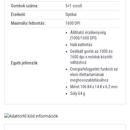
Gombok száma:
5+1 scroll
Érzékelő:
Optikai
Maximális felbontás:
1600 DPI
Állítható érzékenység
(1000/1600 DPI)
Halk kattintás
Dedikált gomb az 1000 és
1600 dpi-s módok közötti
váltáshoz
Egyéb jellemzők
Energiafelügyeleti funkció az
elem élettartamának
meghosszabbításához
Méret 106.84 x 14.8 x 6.2 mm
Súly 64 g