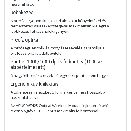
használható.
Jobbkezes
A precíz, ergonomikus kivitel abszolút kényelmével és
természetes válaszkészségével maximálisan kielégíti a
jobbkezes felhasználók igényeit.
Precíz optika
A minőségi lencsék és mozgásérzékelés garantálja a
professzionális adatbevitelt
Pontos 1000/1600 dpi-s felbontás (1000 az
alapértelmezett)
A nagyfelbontású érzékelő egyetlen pontot sem hagy ki
Ergonomikus kialakítás
A tökéletesen illeszkedő forma kényelmes hosszabb
használat során is
Az ASUS WT425 Optical Wireless Mouse fejlett érzékelési
technológiával, 1600 dpi-s maximális felbontással.