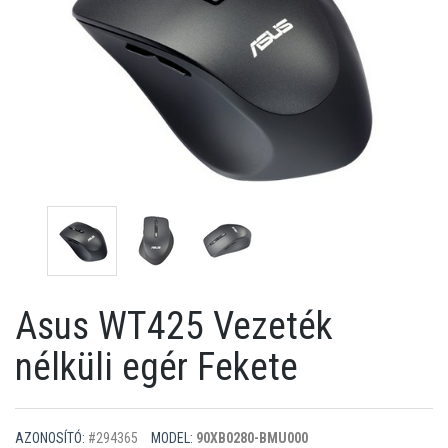
Asus WT425 Vezeték
nélküli egér Fekete
AZONOSÍTÓ:
#294365
MODEL:
90XB0280-BMU000