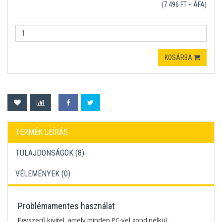
(7 496 FT + ÁFA)
KOSÁRBA
TERMÉK LEÍRÁS
TULAJDONSÁGOK (8)
VÉLEMÉNYEK (
0
)
Problémamentes használat
Egyszerű kivitel, amely minden PC-vel gond nélkül