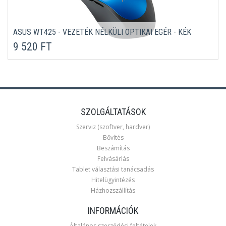
ASUS WT425 - VEZETÉK NÉLKÜLI OPTIKAI EGÉR - KÉK
9 520 FT
SZOLGÁLTATÁSOK
Szerviz (szoftver, hardver)
Bővítés
Beszámítás
Felvásárlás
Tablet választási tanácsadás
Hitelügyintézés
Házhozszállítás
INFORMÁCIÓK
Általános szerződési feltételek