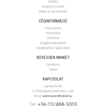
Jótállás
Vásárlási módok
Elállás a szerződéstől
CÉGINFORMÁCIÓ
Impresszum
Filozófiánk
Üzleteink
Nagykereskedelem
Adatkezelési Tájékoztató
KÖVESSEN MINKET
Facebook
Twitter
KAPCSOLAT
Laptop.hu Kft.
1126 Budapest, Márvány u. 24b.
Email:
webmaster@tablet.hu
Tel:
+36-20/488-5003