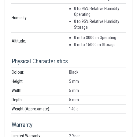
0 to 95% Relative Humidity
Operating
Humidity:
0 to 95% Relative Humidity
Storage
0 m to 3000 m Operating
Altitude:
0 m to 15000 m Storage
Physical Characteristics
Colour:
Black
Height:
5 mm
Width:
5 mm
Depth:
5 mm
Weight (Approximate):
140 g
Warranty
Limited Warranty:
2 Year