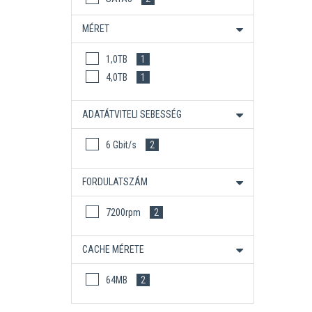
MÉRET
1,0TB
1
4,0TB
1
ADATÁTVITELI SEBESSÉG
6 Gbit/s
2
FORDULATSZÁM
7200rpm
2
CACHE MÉRETE
64MB
2