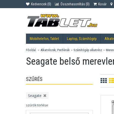
Kedvencek (
0
)
Összehasonlítás (
0
)
Kosár
Mobiltelefon, Tablet
Laptop, Számítógép
Alkatr
Főoldal
Alkatrészek, Perifériák
Számítógép alkatrész
Merev
Seagate belső merevl
SZŰRÉS
Seagate
szűrők törlése