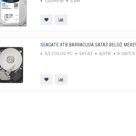
7200RPM
5,6W
SEAGATE 4TB BARRACUDA SATA3 BELSŐ MERE
3,5 COLOS PC
SATA3
4,0TB
6 GBIT/S