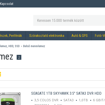
Kapcsolat
észek, Perifériák
Szórakoztató elektronika
Autó & GPS
Fotó-V
lemez, HDD, SSD
Belső merevlemez
emez
2
SEAGATE 1TB SKYHAWK 3.5" SATA3 DVR HDD
3,5 COLOS DVR
SATA3
1,0TB
6 GBIT