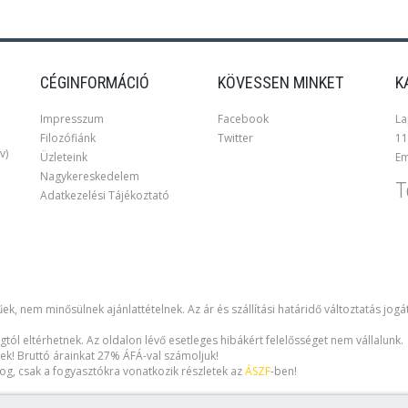
CÉGINFORMÁCIÓ
KÖVESSEN MINKET
K
Impresszum
Facebook
La
Filozófiánk
Twitter
11
v)
Üzleteink
Em
Nagykereskedelem
T
Adatkezelési Tájékoztató
ek, nem minősülnek ajánlattételnek. Az ár és szállítási határidő változtatás jogá
gtól eltérhetnek. Az oldalon lévő esetleges hibákért felelősséget nem vállalunk.
ek! Bruttó árainkat 27% ÁFÁ-val számoljuk!
i jog, csak a fogyasztókra vonatkozik részletek az
ÁSZF
-ben!