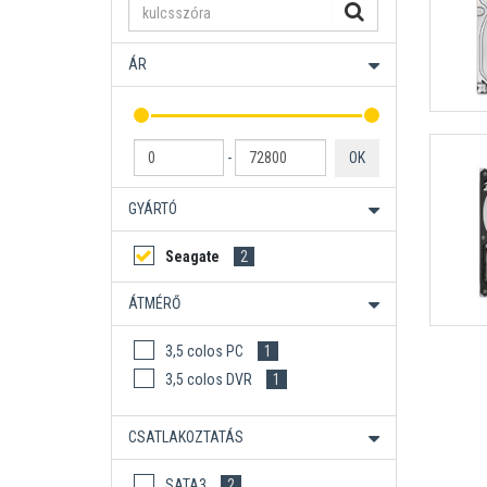
ÁR
-
OK
GYÁRTÓ
Seagate
2
ÁTMÉRŐ
3,5 colos PC
1
3,5 colos DVR
1
CSATLAKOZTATÁS
SATA3
2