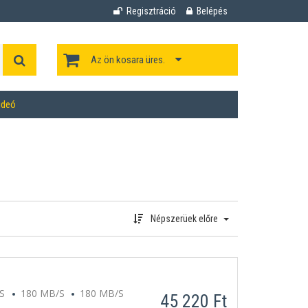
Regisztráció
Belépés
Az ön kosara üres.
ideó
Népszerüek előre
/S
180 MB/S
180 MB/S
45 220 Ft