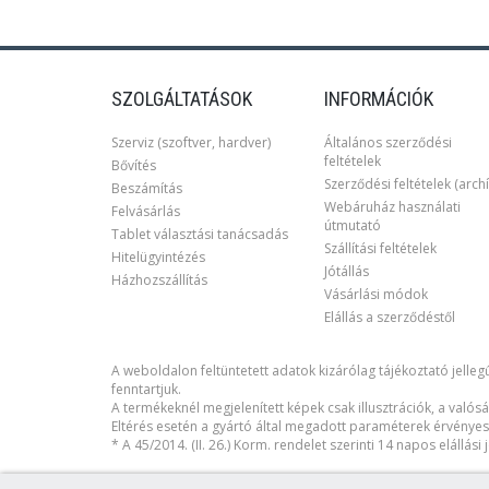
SZOLGÁLTATÁSOK
INFORMÁCIÓK
Szerviz (szoftver, hardver)
Általános szerződési
feltételek
Bővítés
Szerződési feltételek (archí
Beszámítás
Webáruház használati
Felvásárlás
útmutató
Tablet választási tanácsadás
Szállítási feltételek
Hitelügyintézés
Jótállás
Házhozszállítás
Vásárlási módok
Elállás a szerződéstől
A weboldalon feltüntetett adatok kizárólag tájékoztató jellegű
fenntartjuk.
A termékeknél megjelenített képek csak illusztrációk, a valósá
Eltérés esetén a gyártó által megadott paraméterek érvényes
* A 45/2014. (II. 26.) Korm. rendelet szerinti 14 napos elállás