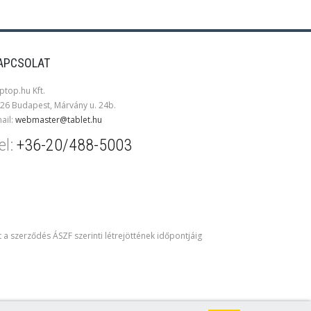
APCSOLAT
ptop.hu Kft.
26 Budapest, Márvány u. 24b.
ail:
webmaster@tablet.hu
el:
+36-20/488-5003
t a szerződés ÁSZF szerinti létrejöttének időpontjáig