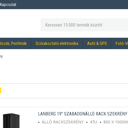
Kapcsolat
észek, Perifériák
Szórakoztató elektronika
Autó & GPS
Fotó-V
ny
LANBERG 19" SZABADONÁLLÓ RACK SZEKRÉNY 
ÁLLÓ RACKSZEKRÉNY
47U
800 X 1000