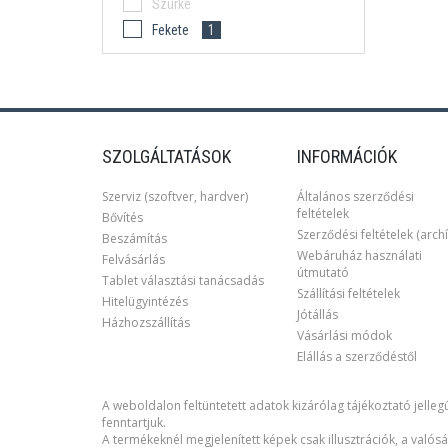
Szürke
Fekete
1
SZOLGÁLTATÁSOK
INFORMÁCIÓK
Szerviz (szoftver, hardver)
Általános szerződési
feltételek
Bővítés
Szerződési feltételek (archí
Beszámítás
Webáruház használati
Felvásárlás
útmutató
Tablet választási tanácsadás
Szállítási feltételek
Hitelügyintézés
Jótállás
Házhozszállítás
Vásárlási módok
Elállás a szerződéstől
A weboldalon feltüntetett adatok kizárólag tájékoztató jellegű
fenntartjuk.
A termékeknél megjelenített képek csak illusztrációk, a valósá