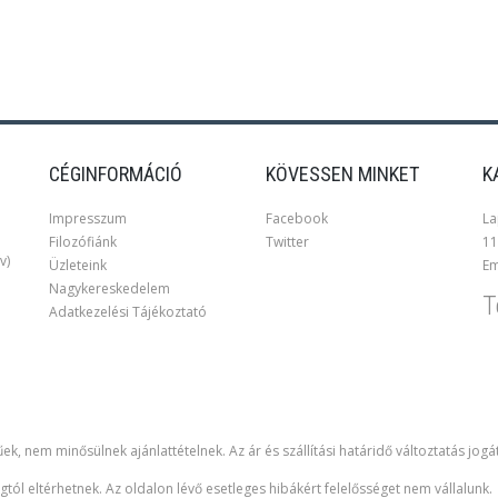
CÉGINFORMÁCIÓ
KÖVESSEN MINKET
K
Impresszum
Facebook
La
Filozófiánk
Twitter
11
v)
Üzleteink
Em
Nagykereskedelem
T
Adatkezelési Tájékoztató
ek, nem minősülnek ajánlattételnek. Az ár és szállítási határidő változtatás jogá
gtól eltérhetnek. Az oldalon lévő esetleges hibákért felelősséget nem vállalunk.