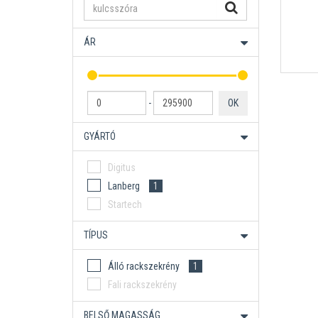
ÁR
-
OK
GYÁRTÓ
Digitus
Lanberg
1
Startech
TÍPUS
Álló rackszekrény
1
Fali rackszekrény
BELSŐ MAGASSÁG