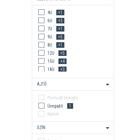
4U
+1
6U
+3
7U
+1
9U
+5
8U
+1
12U
+5
15U
+4
18U
+3
22U
+3
AJTÓ
27U
+3
32U
+2
Perforált fémajtó
42U
+2
Üvegajtó
1
37U
+1
Nyitott
47U
1
SZÍN