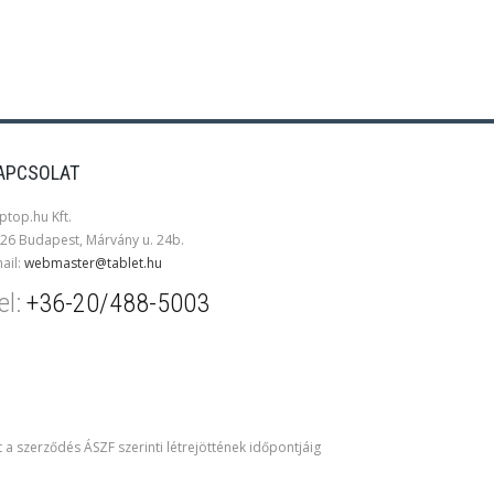
APCSOLAT
ptop.hu Kft.
26 Budapest, Márvány u. 24b.
ail:
webmaster@tablet.hu
el:
+36-20/488-5003
t a szerződés ÁSZF szerinti létrejöttének időpontjáig