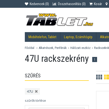
Kedvencek (
0
)
Összehasonlítás (
0
)
Kosár
Mobiltelefon, Tablet
Laptop, Számítógép
Alkatr
Főoldal
Alkatrészek, Perifériák
Hálózati eszköz
Rackszekré
47U rackszekrény
1
SZŰRÉS
47U
szűrők törlése