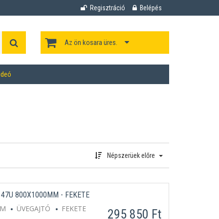
Regisztráció
Belépés
Az ön kosara üres.
ideó
Népszerüek előre
47U 800X1000MM - FEKETE
MM
ÜVEGAJTÓ
FEKETE
295 850 Ft