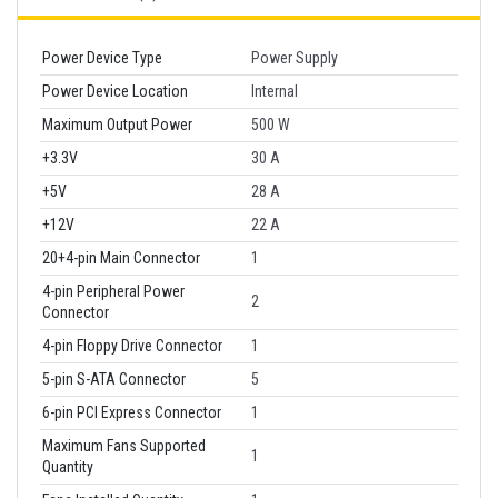
Power Device Type
Power Supply
Power Device Location
Internal
Maximum Output Power
500 W
+3.3V
30 A
+5V
28 A
+12V
22 A
20+4-pin Main Connector
1
4-pin Peripheral Power
2
Connector
4-pin Floppy Drive Connector
1
5-pin S-ATA Connector
5
6-pin PCI Express Connector
1
Maximum Fans Supported
1
Quantity