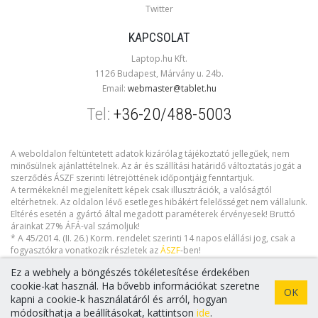
Twitter
KAPCSOLAT
Laptop.hu Kft.
1126 Budapest, Márvány u. 24b.
Email:
webmaster@tablet.hu
Tel:
+36-20/488-5003
A weboldalon feltüntetett adatok kizárólag tájékoztató jellegűek, nem
minősülnek ajánlattételnek. Az ár és szállítási határidő változtatás jogát a
szerződés ÁSZF szerinti létrejöttének időpontjáig fenntartjuk.
A termékeknél megjelenített képek csak illusztrációk, a valóságtól
eltérhetnek. Az oldalon lévő esetleges hibákért felelősséget nem vállalunk.
Eltérés esetén a gyártó által megadott paraméterek érvényesek! Bruttó
árainkat 27% ÁFÁ-val számoljuk!
* A 45/2014. (II. 26.) Korm. rendelet szerinti 14 napos elállási jog, csak a
fogyasztókra vonatkozik részletek az
ÁSZF
-ben!
Ez a webhely a böngészés tökéletesítése érdekében
cookie-kat használ. Ha bővebb információkat szeretne
OK
kapni a cookie-k használatáról és arról, hogyan
Copyright © 2026 tablet.hu. Minden jog fenntartva!
módosíthatja a beállításokat, kattintson
ide
.