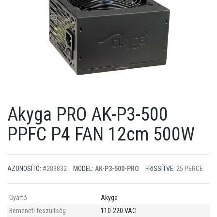
Akyga PRO AK-P3-500
PPFC P4 FAN 12cm 500W
AZONOSÍTÓ:
#283832
MODEL:
AK-P3-500-PRO
FRISSÍTVE:
25 PERCE
Gyártó
Akyga
Bemeneti feszültség
110-220 VAC