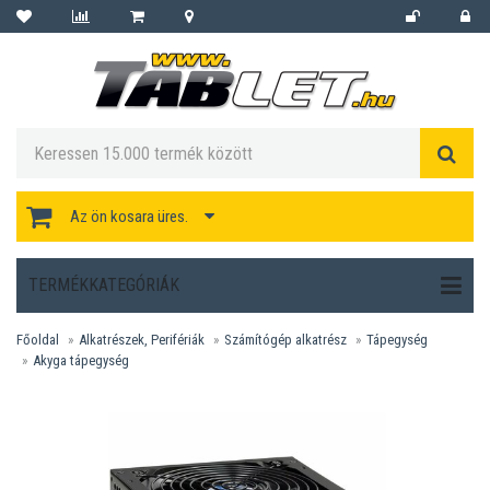
Az ön kosara üres.
TERMÉKKATEGÓRIÁK
Főoldal
Alkatrészek, Perifériák
Számítógép alkatrész
Tápegység
Akyga tápegység