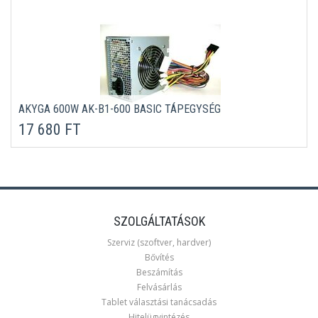
AKYGA 600W AK-B1-600 BASIC TÁPEGYSÉG
17 680 FT
SZOLGÁLTATÁSOK
Szerviz (szoftver, hardver)
Bővítés
Beszámítás
Felvásárlás
Tablet választási tanácsadás
Hitelügyintézés