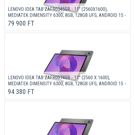
LENOVO IDEA TAB ZAFR0345GR - 11" (2560X1600),
MEDIATEK DIMENSITY 6300, 8GB, 128GB UFS, ANDROID 15 -
SZÜRKE TABLET + PEN
79 900 FT
LENOVO IDEA TAB ZAFR0074GR - 11" (2560 X 1600),
MEDIATEK DIMENSITY 6300, 8GB, 128GB UFS, ANDROID 15 -
SZÜRKE TABLET + PEN
94 380 FT