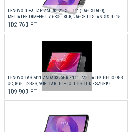
LENOVO IDEA TAB ZAFR0021GR - 11" (2560X1600),
MEDIATEK DIMENSITY 6300, 8GB, 256GB UFS, ANDROID 15 -
SZÜRKE TABLET + PEN
102 760 FT
LENOVO TAB M11 ZADA0325GR - 11" , MEDIATEK HELIO G88,
OC, 8GB, 128GB, WIFI TABLET+TOLL ÉS TOK - SZÜRKE
(ANDROID)
109 900 FT