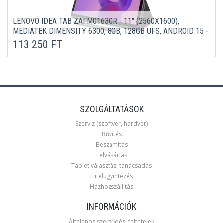
LENOVO IDEA TAB ZAFM0163GR - 11" (2560X1600),
MEDIATEK DIMENSITY 6300, 8GB, 128GB UFS, ANDROID 15 -
SZÜRKE TABLET + PEN
113 250 FT
SZOLGÁLTATÁSOK
Szerviz (szoftver, hardver)
Bővítés
Beszámítás
Felvásárlás
Tablet választási tanácsadás
Hitelügyintézés
Házhozszállítás
INFORMÁCIÓK
Általános szerződési feltételek