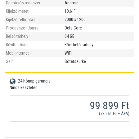
Operációs rendszer
Android
Kijelző méret
10,61"
Kijelző felbontás
2000 x 1200
Processzor típusa
Octa Core
Belső tárhely
64 GB
Bővíthetőség
Bővíthető tárhely
Mobilinternet
WiFi
Szín
Sötétszürke
24 hónap garancia
Nincs készleten
99 899 Ft
(78 661 FT + ÁFA)