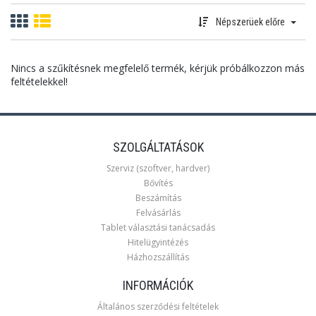
Népszerüek előre
Nincs a szűkítésnek megfelelő termék, kérjük próbálkozzon más
feltételekkel!
SZOLGÁLTATÁSOK
Szerviz (szoftver, hardver)
Bővítés
Beszámítás
Felvásárlás
Tablet választási tanácsadás
Hitelügyintézés
Házhozszállítás
INFORMÁCIÓK
Általános szerződési feltételek