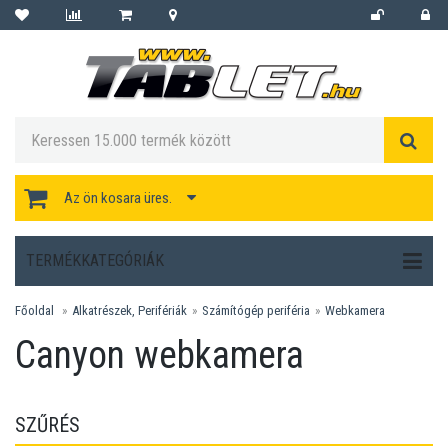
Az ön kosara üres.
TERMÉKKATEGÓRIÁK
Főoldal
Alkatrészek, Perifériák
Számítógép periféria
Webkamera
Canyon webkamera
SZŰRÉS