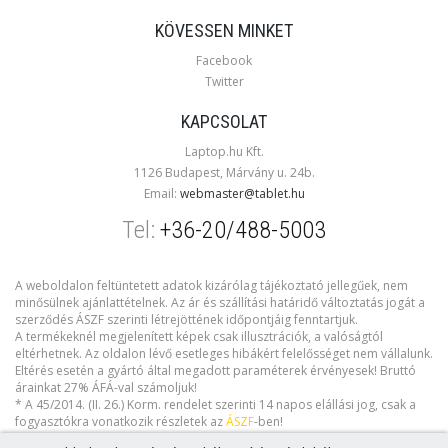
KÖVESSEN MINKET
Facebook
Twitter
KAPCSOLAT
Laptop.hu Kft.
1126 Budapest, Márvány u. 24b.
Email:
webmaster@tablet.hu
Tel:
+36-20/488-5003
A weboldalon feltüntetett adatok kizárólag tájékoztató jellegűek, nem
minősülnek ajánlattételnek. Az ár és szállítási határidő változtatás jogát a
szerződés ÁSZF szerinti létrejöttének időpontjáig fenntartjuk.
A termékeknél megjelenített képek csak illusztrációk, a valóságtól
eltérhetnek. Az oldalon lévő esetleges hibákért felelősséget nem vállalunk.
Eltérés esetén a gyártó által megadott paraméterek érvényesek! Bruttó
árainkat 27% ÁFÁ-val számoljuk!
* A 45/2014. (II. 26.) Korm. rendelet szerinti 14 napos elállási jog, csak a
fogyasztókra vonatkozik részletek az
ÁSZF
-ben!