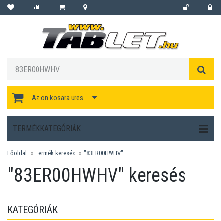
Az ön kosara üres.
TERMÉKKATEGÓRIÁK
Főoldal
Termék keresés
"83ER00HWHV"
"83ER00HWHV" keresés
KATEGÓRIÁK