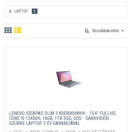
LAPTOP
8
Olcsóbbak előre
LENOVO IDEAPAD SLIM 3
83ER00HWHV
- 15.6" FULLHD,
CORE I5-12450H, 16GB, 1TB SSD, DOS - SARKVIDÉKI
SZÜRKE LAPTOP 3 ÉV GARANCIÁVAL
15,6"
INTEL CORE-I5
16GB
SSD HÁTTÉRTÁR