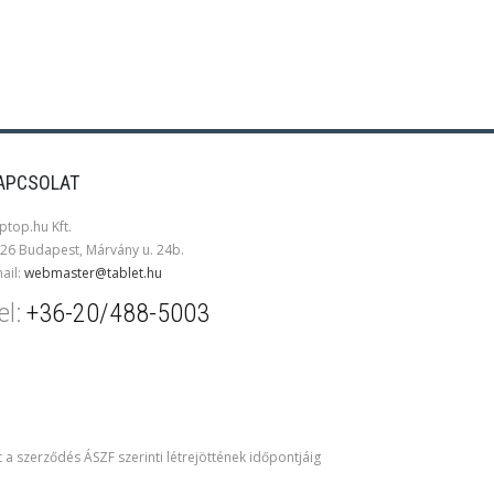
APCSOLAT
ptop.hu Kft.
26 Budapest, Márvány u. 24b.
ail:
webmaster@tablet.hu
el:
+36-20/488-5003
t a szerződés ÁSZF szerinti létrejöttének időpontjáig