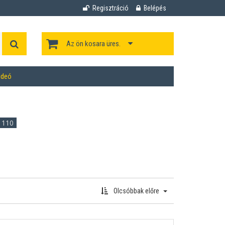
Regisztráció
Belépés
Az ön kosara üres.
ideó
110
Olcsóbbak előre