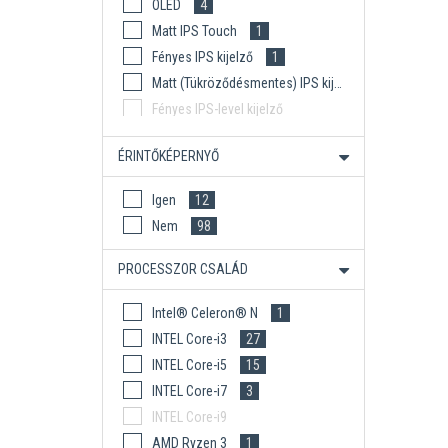
OLED
4
Matt IPS Touch
1
Fényes IPS kijelző
1
Matt (Tükröződésmentes) IPS kijelző
1
Fényes IPS-level kijelző
Matt (Tükröződésmentes) IPS-level kijelző
ÉRINTŐKÉPERNYŐ
Fényes OLED kijelző
1
Igen
12
Nem
98
PROCESSZOR CSALÁD
Intel® Celeron® N
1
INTEL Core-i3
27
INTEL Core-i5
15
INTEL Core-i7
3
INTEL Core-i9
AMD Ryzen 3
1