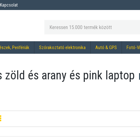
Kapcsolat
észek, Perifériák
Szórakoztató elektronika
Autó & GPS
Fotó-V
s zöld és arany és pink laptop