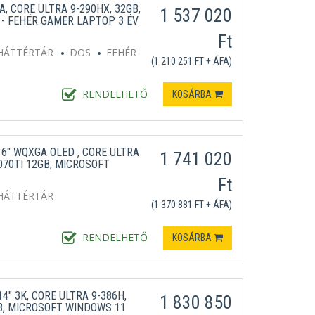
, CORE ULTRA 9-290HX, 32GB,
1 537 020
S - FEHÉR GAMER LAPTOP 3 ÉV
Ft
HÁTTÉRTÁR
DOS
FEHÉR
(1 210 251 FT + ÁFA)
RENDELHETŐ
KOSÁRBA
6" WQXGA OLED , CORE ULTRA
1 741 020
5070TI 12GB, MICROSOFT
Ft
HÁTTÉRTÁR
(1 370 881 FT + ÁFA)
RENDELHETŐ
KOSÁRBA
" 3K, CORE ULTRA 9-386H,
1 830 850
GB, MICROSOFT WINDOWS 11