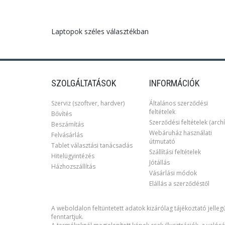
Laptopok széles választékban
SZOLGÁLTATÁSOK
INFORMÁCIÓK
Szerviz (szoftver, hardver)
Általános szerződési
feltételek
Bővítés
Szerződési feltételek (archí
Beszámítás
Webáruház használati
Felvásárlás
útmutató
Tablet választási tanácsadás
Szállítási feltételek
Hitelügyintézés
Jótállás
Házhozszállítás
Vásárlási módok
Elállás a szerződéstől
A weboldalon feltüntetett adatok kizárólag tájékoztató jellegű
fenntartjuk.