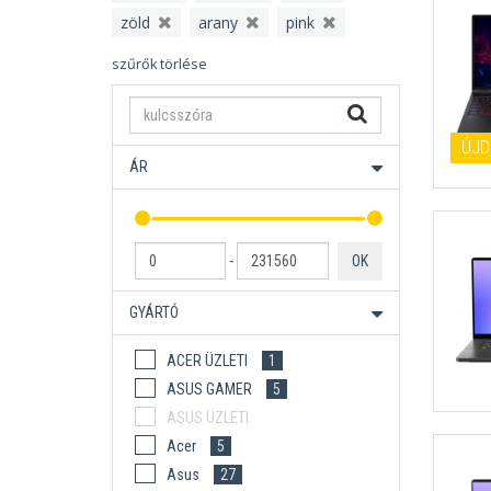
zöld
arany
pink
szűrők törlése
ÚJD
ÁR
-
OK
GYÁRTÓ
ACER ÜZLETI
1
ASUS GAMER
5
ASUS ÜZLETI
Acer
5
Asus
27