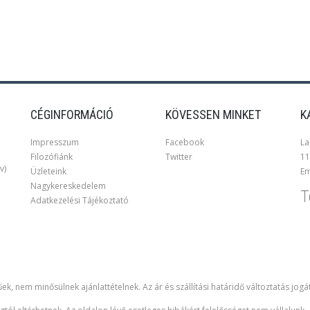
CÉGINFORMÁCIÓ
KÖVESSEN MINKET
K
Impresszum
Facebook
La
Filozófiánk
Twitter
11
v)
Üzleteink
Em
Nagykereskedelem
T
Adatkezelési Tájékoztató
ek, nem minősülnek ajánlattételnek. Az ár és szállítási határidő változtatás jogá