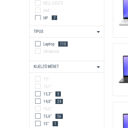
DELL ÜZLETI
Dell
HP
7
HP ÜZLETI
TIPUS
Lenco
Lenovo
63
Laptop
110
Lenovo Gamer
1
Ultrabook
Lenovo Üzleti
1
MSI
KIJELZŐ MÉRET
13"
13,1"
13,3"
3
14,0"
24
15,5"
15,6"
56
15"
1