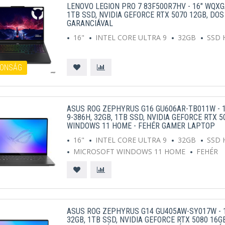
LENOVO LEGION PRO 7 83F500R7HV - 16" WQXGA
1TB SSD, NVIDIA GEFORCE RTX 5070 12GB, DO
GARANCIÁVAL
16"
INTEL CORE ULTRA 9
32GB
SSD 
ONSÁG
ASUS ROG ZEPHYRUS G16 GU606AR-TB011W - 1
9-386H, 32GB, 1TB SSD, NVIDIA GEFORCE RTX 
WINDOWS 11 HOME - FEHÉR GAMER LAPTOP
16"
INTEL CORE ULTRA 9
32GB
SSD 
MICROSOFT WINDOWS 11 HOME
FEHÉR
ASUS ROG ZEPHYRUS G14 GU405AW-SY017W - 14
32GB, 1TB SSD, NVIDIA GEFORCE RTX 5080 16