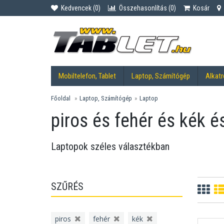
Kedvencek (
0
)
Összehasonlítás (
0
)
Kosár
Mobiltelefon, Tablet
Laptop, Számítógép
Alkatr
Főoldal
Laptop, Számítógép
Laptop
piros és fehér és kék é
Laptopok széles választékban
SZŰRÉS
piros
fehér
kék